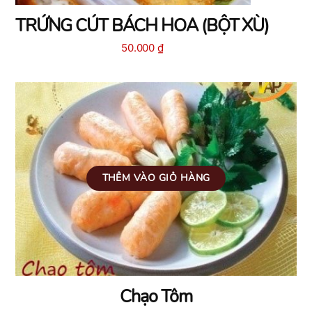
TRỨNG CÚT BÁCH HOA (BỘT XÙ)
50.000
₫
THÊM VÀO GIỎ HÀNG
Chạo Tôm