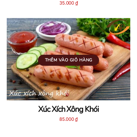
35.000
₫
THÊM VÀO GIỎ HÀNG
Xúc Xích Xông Khói
85.000
₫