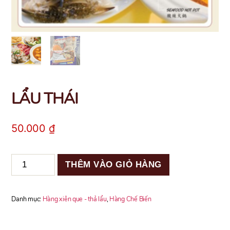
LẨU THÁI
50.000
₫
LẨU
THÊM VÀO GIỎ HÀNG
THÁI
số
lượng
Danh mục:
Hàng xiên que - thả lẩu
,
Hàng Chế Biến