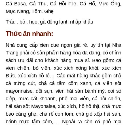
Cá Basa, Cá Thu, Cá Hồi File, Cá Hố, Mực Ống,
Mực Nang, Tôm, Ghẹ
Trâu , bò , heo, gà đông lạnh nhập khẩu
Thức ăn nhanh:
Nhà cung cấp xiên que ngon giá rẻ, uy tín tại Nha
Trang phải có sản phẩm hàng hóa đa dạng, có chính
sách ưu đãi cho khách hàng mua sỉ. Bao gồm: cá
viên chiên, bò viên, xúc xích xông khói, xúc xích
Đức, xúc xích hồ lô… Các mặt hàng khác gồm chả
cá trứng cút, chả cá tẩm cốm xanh, cá viên sốt
mayonnaise, dồi sụn, viên hải sản bánh mỳ, còi sò
điệp, mực cắt khoanh, phô mai viên, cá hồi chiên,
hải sản sốt Mayonaise, xúc xích, hồ hô thịt, chả mực
bao càng ghẹ, chả rế con tôm, chả giò xốp hải sản,
bánh mực tẩm cốm,…. Ngoài ra còn có phô mai