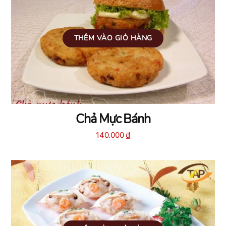
THÊM VÀO GIỎ HÀNG
Chả Mực Bánh
140.000
₫