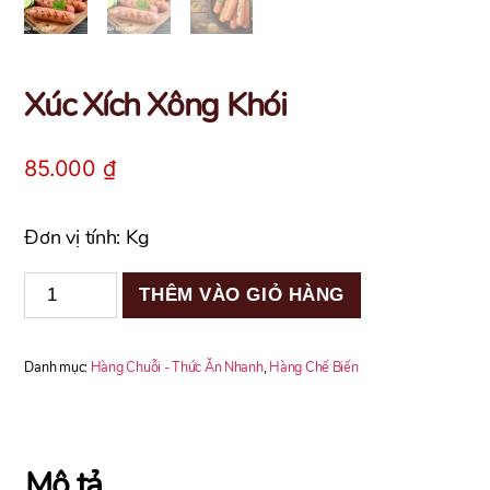
Xúc Xích Xông Khói
85.000
₫
Đơn vị tính: Kg
Xúc
THÊM VÀO GIỎ HÀNG
Xích
Xông
Khói
Danh mục:
Hàng Chuỗi - Thức Ăn Nhanh
,
Hàng Chế Biến
số
lượng
Mô tả