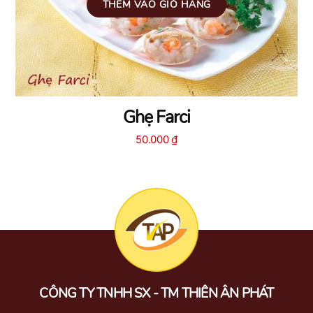
THÊM VÀO GIỎ HÀNG
Ghẹ Farci
50.000
₫
CÔNG TY TNHH SX - TM THIÊN ÂN PHÁT