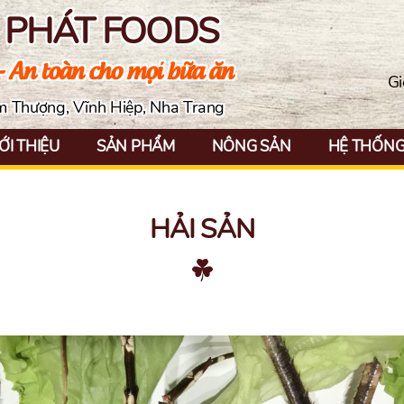
N PHÁT FOODS
- An toàn cho mọi bữa ăn
Gi
ềm Thượng, Vĩnh Hiệp, Nha Trang
ỚI THIỆU
SẢN PHẨM
NÔNG SẢN
HỆ THỐNG 
HẢI SẢN