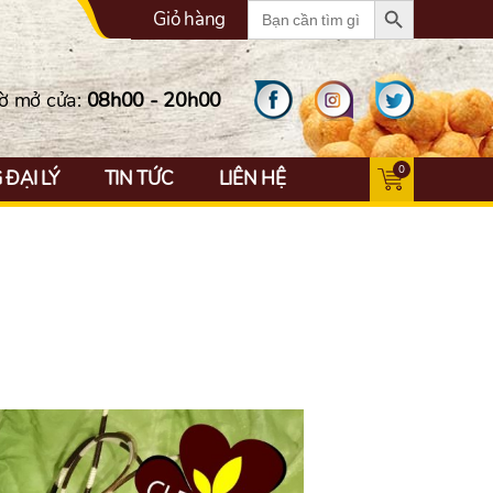
Search
Giỏ hàng
for:
ờ mở cửa:
08h00 - 20h00
0
ĐẠI LÝ
TIN TỨC
LIÊN HỆ