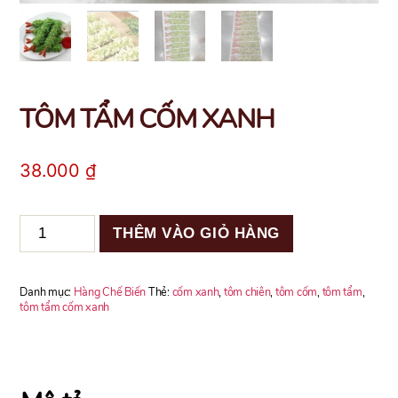
TÔM TẨM CỐM XANH
38.000
₫
TÔM
THÊM VÀO GIỎ HÀNG
TẨM
CỐM
XANH
Danh mục:
Hàng Chế Biến
Thẻ:
cốm xanh
,
tôm chiên
,
tôm cốm
,
tôm tẩm
,
số
tôm tẩm cốm xanh
lượng