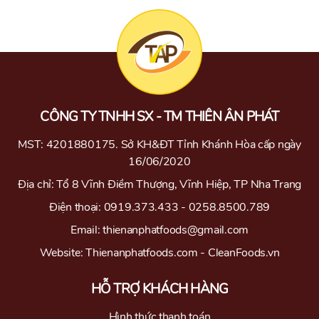
45.000 ₫.
là:
42.000 ₫.
CÔNG TY TNHH SX - TM THIÊN ÂN PHÁT
MST: 4201880175. Sở KH&ĐT Tỉnh Khánh Hòa cấp ngày
16/06/2020
Địa chỉ: Tổ 8 Vĩnh Điềm Thượng, Vĩnh Hiệp, TP Nha Trang
Điện thoại: 0919.373.433 - 0258.8500.789
Email: thienanphatfoods@gmail.com
Website: Thienanphatfoods.com - CleanFoods.vn
HỖ TRỢ KHÁCH HÀNG
Hình thức thanh toán