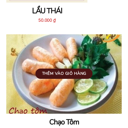
LẨU THÁI
50.000
₫
THÊM VÀO GIỎ HÀNG
Chạo Tôm