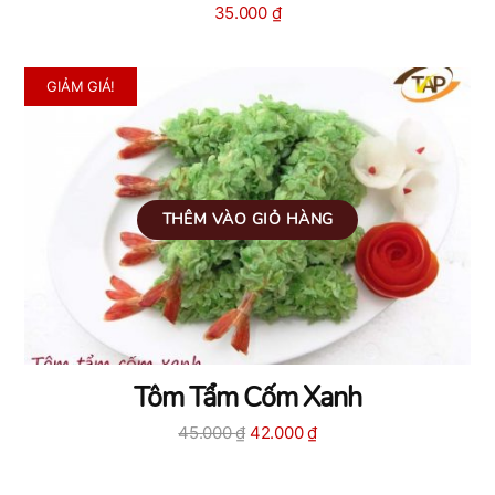
35.000
₫
GIẢM GIÁ!
THÊM VÀO GIỎ HÀNG
Tôm Tẩm Cốm Xanh
Giá
Giá
45.000
₫
42.000
₫
gốc
hiện
là:
tại