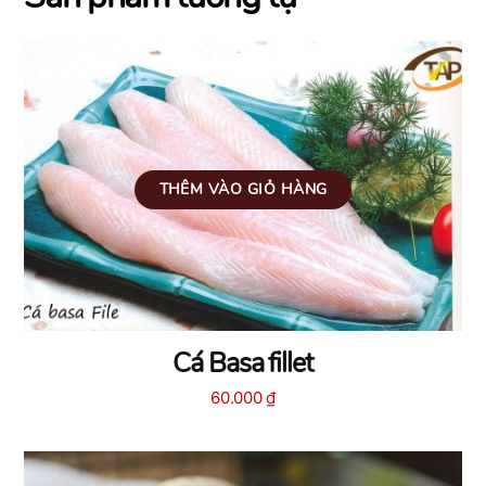
THÊM VÀO GIỎ HÀNG
Cá Basa fillet
60.000
₫