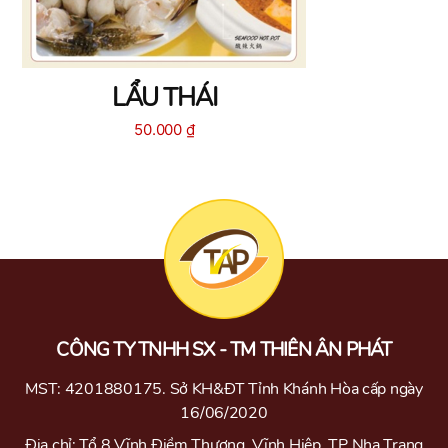
LẨU THÁI
50.000
₫
CÔNG TY TNHH SX - TM THIÊN ÂN PHÁT
MST: 4201880175. Sở KH&ĐT Tỉnh Khánh Hòa cấp ngày
16/06/2020
Địa chỉ: Tổ 8 Vĩnh Điềm Thượng, Vĩnh Hiệp, TP Nha Trang