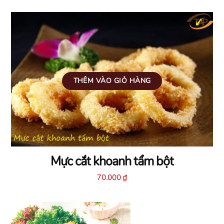
THÊM VÀO GIỎ HÀNG
Mực cắt khoanh tẩm bột
70.000
₫