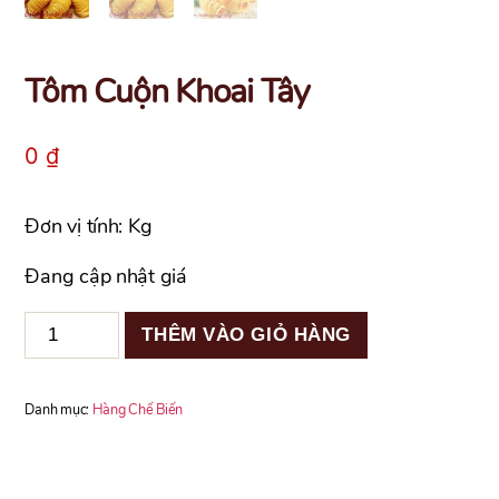
Tôm Cuộn Khoai Tây
0
₫
Đơn vị tính: Kg
Đang cập nhật giá
Tôm
THÊM VÀO GIỎ HÀNG
Cuộn
Khoai
Tây
Danh mục:
Hàng Chế Biến
số
lượng