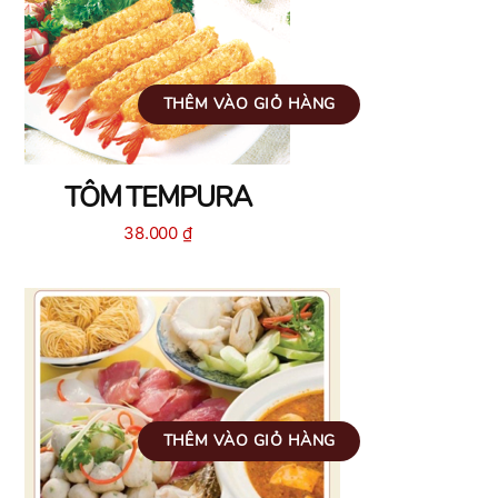
THÊM VÀO GIỎ HÀNG
TÔM TEMPURA
38.000
₫
THÊM VÀO GIỎ HÀNG