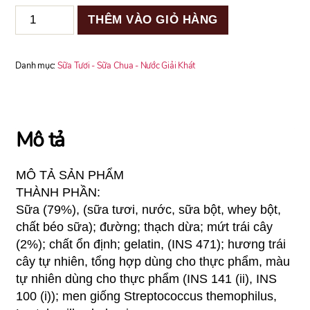
SỮA
THÊM VÀO GIỎ HÀNG
CHUA
BA
VÌ
Danh mục:
Sữa Tươi - Sữa Chua - Nước Giải Khát
VỊ
TRÁI
CÂY
số
Mô tả
lượng
MÔ TẢ SẢN PHẨM
THÀNH PHẦN:
Sữa (79%), (sữa tươi, nước, sữa bột, whey bột,
chất béo sữa); đường; thạch dừa; mứt trái cây
(2%); chất ổn định; gelatin, (INS 471); hương trái
cây tự nhiên, tổng hợp dùng cho thực phẩm, màu
tự nhiên dùng cho thực phẩm (INS 141 (ii), INS
100 (i)); men giống Streptococcus themophilus,