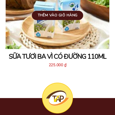
THÊM VÀO GIỎ HÀNG
SỮA TƯƠI BA VÌ CÓ ĐƯỜNG 110ML
225.000
₫