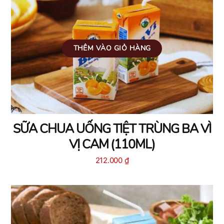
THÊM VÀO GIỎ HÀNG
SỮA CHUA UỐNG TIỆT TRÙNG BA VÌ
VỊ CAM (110ML)
212.000
₫