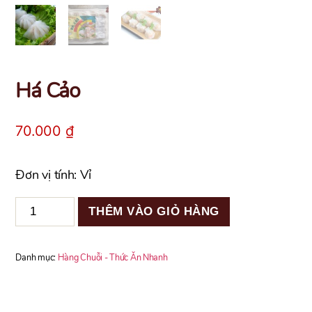
Há Cảo
70.000
₫
Đơn vị tính: Vỉ
Há
THÊM VÀO GIỎ HÀNG
Cảo
số
lượng
Danh mục:
Hàng Chuỗi - Thức Ăn Nhanh