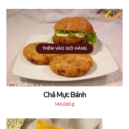
THÊM VÀO GIỎ HÀNG
Chả Mực Bánh
140.000
₫