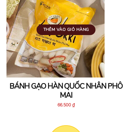
THÊM VÀO GIỎ HÀNG
BÁNH GẠO HÀN QUỐC NHÂN PHÔ
MAI
66.500
₫