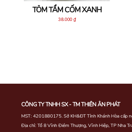
TÔM TẨM CỐM XANH
38.000
₫
CÔNG TY TNHH SX - TM THIÊN ÂN PHÁT
MST: 4201880175. Sở KH&ĐT Tỉnh Khánh Hòa cấp n
Địa chỉ: Tổ 8 Vĩnh Điềm Thượng, Vĩnh Hiệp, TP Nha T