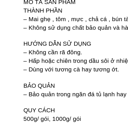
MÔ TẢ SẢN PHẨM
THÀNH PHẦN
– Mai ghẹ , tôm , mực , chả cá , bún 
– Không sử dụng chất bảo quản và hà
HƯỚNG DẪN SỬ DỤNG
– Không cần rã đông.
– Hấp hoặc chiên trong dầu sôi ở nhi
– Dùng với tương cà hay tương ớt.
BẢO QUẢN
– Bảo quản trong ngăn đá tủ lạnh hay 
QUY CÁCH
500g/ gói, 1000g/ gói