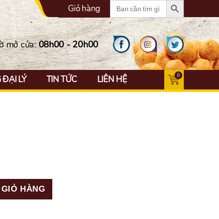
Search
Giỏ hàng
for:
ờ mở cửa:
08h00 - 20h00
0
ĐẠI LÝ
TIN TỨC
LIÊN HỆ
 GIỎ HÀNG