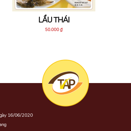
LẨU THÁI
50.000
₫
gày 16/06/2020
rang