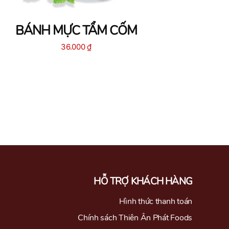
BÁNH MỰC TẨM CỐM
36.000
₫
HỖ TRỢ KHÁCH HÀNG
Hình thức thanh toán
Chính sách Thiên Ân Phát Foods