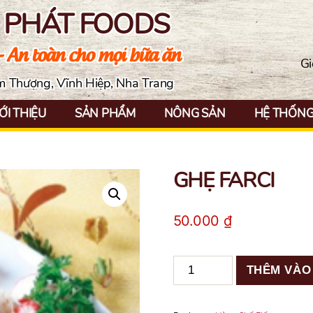
N PHÁT FOODS
- An toàn cho mọi bữa ăn
Gi
ềm Thượng, Vĩnh Hiệp, Nha Trang
ỚI THIỆU
SẢN PHẨM
NÔNG SẢN
HỆ THỐNG 
GHẸ FARCI
50.000
₫
GHẸ
THÊM VÀO
FARCI
số
lượng