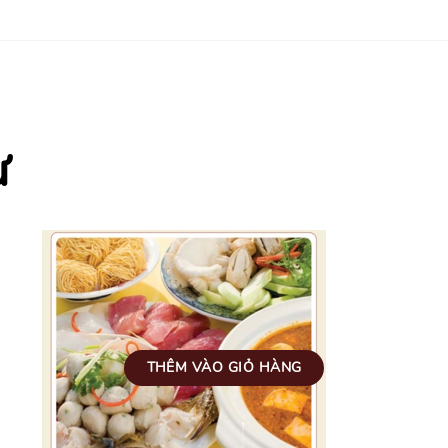
ự
THÊM VÀO GIỎ HÀNG