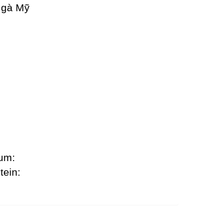
u gà Mỹ
ium:
tein: