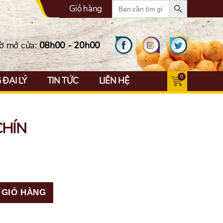
Search
Giỏ hàng
for:
ờ mở cửa:
08h00 - 20h00
0
ĐẠI LÝ
TIN TỨC
LIÊN HỆ
CHÍN
 GIỎ HÀNG