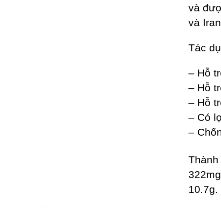
và đư
và Iran
Tác du
– Hỗ trơ
– Hỗ tr
– Hỗ tr
– Có lơ
– Chống
Thành 
322mg; 
10.7g.