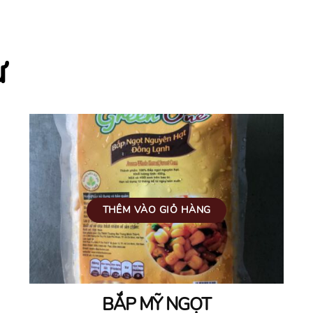
ự
THÊM VÀO GIỎ HÀNG
BẮP MỸ NGỌT