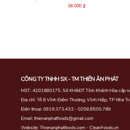
38.000
₫
CÔNG TY TNHH SX - TM THIÊN ÂN PHÁT
MST: 4201880175. Sở KH&ĐT Tỉnh Khánh Hòa cấp n
Địa chỉ: Tổ 8 Vĩnh Điềm Thượng, Vĩnh Hiệp, TP Nha T
Điện thoại: 0919.373.433 - 0258.8500.789
Email: thienanphatfoods@gmail.com
Website: Thienanphatfoods.com - CleanFoods.vn