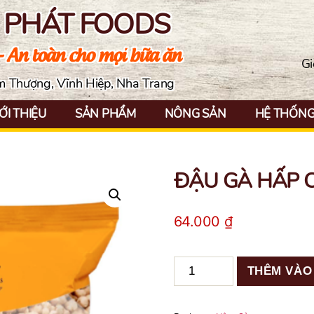
N PHÁT FOODS
- An toàn cho mọi bữa ăn
Gi
ềm Thượng, Vĩnh Hiệp, Nha Trang
ỚI THIỆU
SẢN PHẨM
NÔNG SẢN
HỆ THỐNG 
ĐẬU GÀ HẤP 
64.000
₫
ĐẬU
THÊM VÀO
GÀ
HẤP
CHÍN