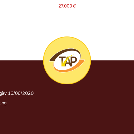
27.000
₫
gày 16/06/2020
rang