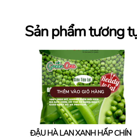
Sản phẩm tương t
THÊM VÀO GIỎ HÀNG
ĐẬU HÀ LAN XANH HẤP CHÍN