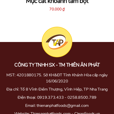
Mực cắt khoanh tẩm bột
70.000
₫
CÔNG TY TNHH SX - TM THIÊN ÂN PHÁT
MST: 4201880175. Sở KH&ĐT Tỉnh Khánh Hòa cấp ngày
16/06/2020
Địa chỉ: Tổ 8 Vĩnh Điềm Thượng, Vĩnh Hiệp, TP Nha Trang
Điện thoại: 0919.373.433 - 0258.8500.789
Email: thienanphatfoods@gmail.com
Website: Thienanphatfoods.com - CleanFoods.vn