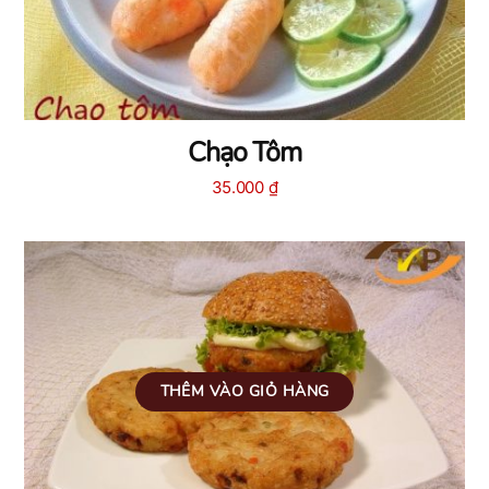
Chạo Tôm
35.000
₫
THÊM VÀO GIỎ HÀNG