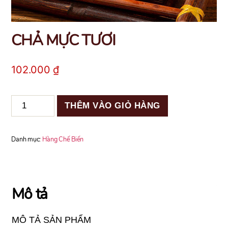
CHẢ MỰC TƯƠI
102.000
₫
CHẢ
THÊM VÀO GIỎ HÀNG
MỰC
TƯƠI
số
Danh mục:
Hàng Chế Biến
lượng
Mô tả
MÔ TẢ SẢN PHẨM