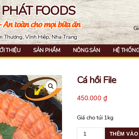
N PHÁT FOODS
- An toàn cho mọi bữa ăn
Gi
ềm Thượng, Vĩnh Hiệp, Nha Trang
ỚI THIỆU
SẢN PHẨM
NÔNG SẢN
HỆ THỐNG 
Cá hồi File
450.000
₫
Giá cho túi 1kg
Cá
THÊM VÀO
hồi