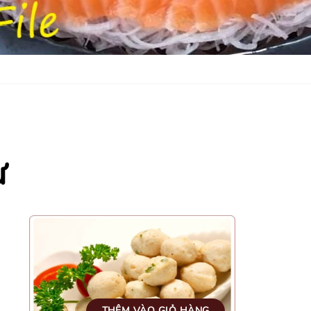
ự
THÊM VÀO GIỎ HÀNG