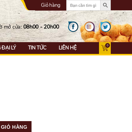
Search
Giỏ hàng
for:
ờ mở cửa:
08h00 - 20h00
0
ĐẠI LÝ
TIN TỨC
LIÊN HỆ
 GIỎ HÀNG