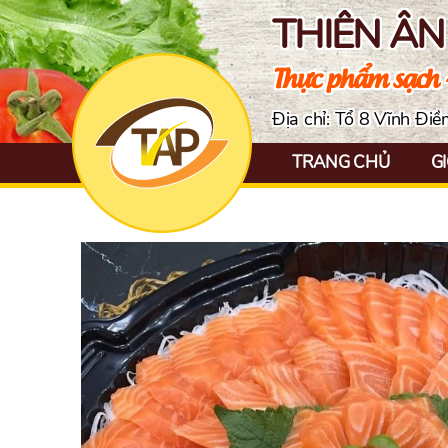
THIÊN Â
Thực phẩm sạch 
Địa chỉ: Tổ 8 Vĩnh Đi
TRANG CHỦ
GI