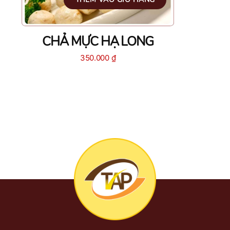
CHẢ MỰC HẠ LONG
350.000
₫