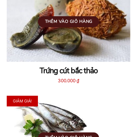
THÊM VÀO GIỎ HÀNG
Trứng cút bắc thảo
300.000
₫
GIẢM GIÁ!