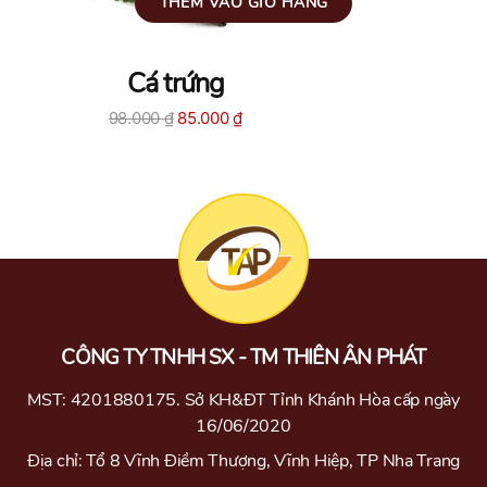
THÊM VÀO GIỎ HÀNG
Cá trứng
Giá
Giá
98.000
₫
85.000
₫
gốc
hiện
là:
tại
98.000 ₫.
là:
85.000 ₫.
CÔNG TY TNHH SX - TM THIÊN ÂN PHÁT
MST: 4201880175. Sở KH&ĐT Tỉnh Khánh Hòa cấp ngày
16/06/2020
Địa chỉ: Tổ 8 Vĩnh Điềm Thượng, Vĩnh Hiệp, TP Nha Trang