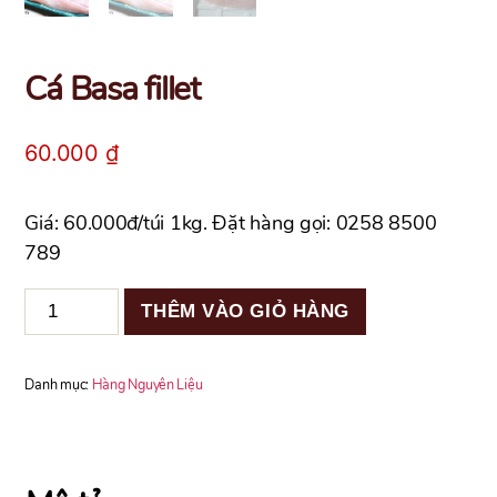
Cá Basa fillet
60.000
₫
Giá: 60.000đ/túi 1kg. Đặt hàng gọi: 0258 8500
789
Cá
THÊM VÀO GIỎ HÀNG
Basa
fillet
số
Danh mục:
Hàng Nguyên Liệu
lượng