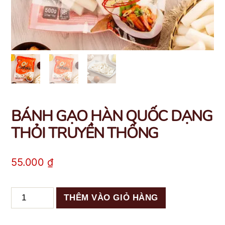
BÁNH GẠO HÀN QUỐC DẠNG
THỎI TRUYỀN THỐNG
55.000
₫
BÁNH
THÊM VÀO GIỎ HÀNG
GẠO
HÀN