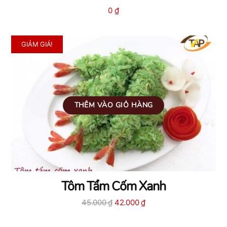
0
₫
GIẢM GIÁ!
THÊM VÀO GIỎ HÀNG
Tôm Tẩm Cốm Xanh
Giá
Giá
45.000
₫
42.000
₫
gốc
hiện
là:
tại