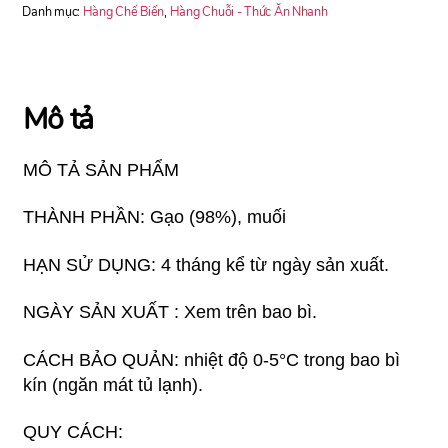
QUỐC
Danh mục:
Hàng Chế Biến
,
Hàng Chuỗi - Thức Ăn Nhanh
DẠNG
THỎI
TRUYỀN
THỐNG
Mô tả
số
lượng
MÔ TẢ SẢN PHẨM
THÀNH PHẦN: Gạo (98%), muối
HẠN SỬ DỤNG: 4 tháng kể từ ngày sản xuất.
NGÀY SẢN XUẤT : Xem trên bao bì.
CÁCH BẢO QUẢN: nhiệt độ 0-5°C trong bao bì
kín (ngăn mát tủ lạnh).
QUY CÁCH: