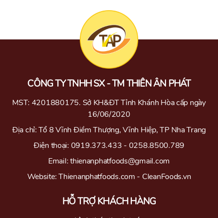
45.000 ₫.
là:
42.000 ₫.
CÔNG TY TNHH SX - TM THIÊN ÂN PHÁT
MST: 4201880175. Sở KH&ĐT Tỉnh Khánh Hòa cấp ngày
16/06/2020
Địa chỉ: Tổ 8 Vĩnh Điềm Thượng, Vĩnh Hiệp, TP Nha Trang
Điện thoại: 0919.373.433 - 0258.8500.789
Email: thienanphatfoods@gmail.com
Website: Thienanphatfoods.com - CleanFoods.vn
HỖ TRỢ KHÁCH HÀNG