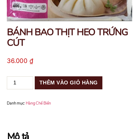
BÁNH BAO THỊT HEO TRỨNG
CÚT
36.000
₫
BÁNH
THÊM VÀO GIỎ HÀNG
BAO
THỊT
HEO
Danh mục:
Hàng Chế Biến
TRỨNG
CÚT
số
lượng
Mô tả