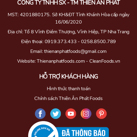
CÔNG TY TNHH SX - TM THIÊN ÂN PHÁT
MST: 4201880175. Sở KH&ĐT Tỉnh Khánh Hòa cấp ngày
16/06/2020
Địa chỉ: Tổ 8 Vĩnh Điềm Thượng, Vĩnh Hiệp, TP Nha Trang
Điện thoại: 0919.373.433 - 0258.8500.789
Email: thienanphatfoods@gmail.com
Website: Thienanphatfoods.com - CleanFoods.vn
HỖ TRỢ KHÁCH HÀNG
Hình thức thanh toán
Chính sách Thiên Ân Phát Foods