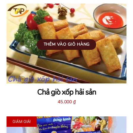
THÊM VÀO GIỎ HÀNG
Chả giò xốp hải sản
45.000
₫
GIẢM GIÁ!